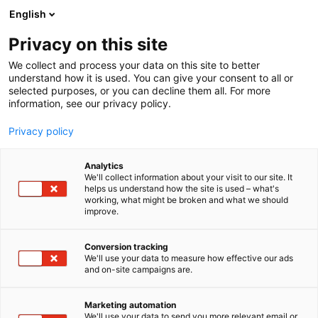
Siirry
English
sisältöön
Privacy on this site
We collect and process your data on this site to better
understand how it is used. You can give your consent to all or
selected purposes, or you can decline them all. For more
information, see our privacy policy.
Privacy policy
Analytics
We'll collect information about your visit to our site. It
helps us understand how the site is used – what's
working, what might be broken and what we should
improve.
Conversion tracking
We'll use your data to measure how effective our ads
and on-site campaigns are.
Marketing automation
We'll use your data to send you more relevant email or